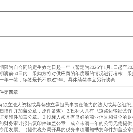
期限为自合同约定生效之日起一年（暂定为2026年1月1日起至20
期满前60日内，采购方将对供应商的年度履约情况进行考核，
一年一签，续签最长不超过2年。具体续签事宜另行协商。
件第四章
具有独立法人资格或具有独立承担民事责任能力的法人或其它组
扫描件并加盖公章，原件备查） 2.投标人具有《道路运输经营
证复印件加盖公章。 3.投标人须具有良好的商业信誉和健全的
年度的财务审计报告复印件加盖公章，成立未满一年的公司无需提供
专用发票。（提供税务局开具的税务事项通知书复印件加盖公章