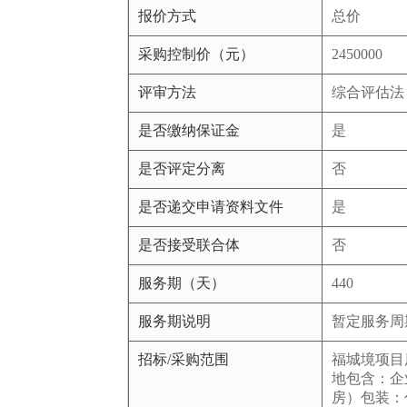
报价方式
总价
采购控制价（元）
2450000
评审方法
综合评估法
是否缴纳保证金
是
是否评定分离
否
是否递交申请资料文件
是
是否接受联合体
否
服务期（天）
440
服务期说明
暂定服务周
招标/采购范围
福城境项目
地包含：企
房）包装：