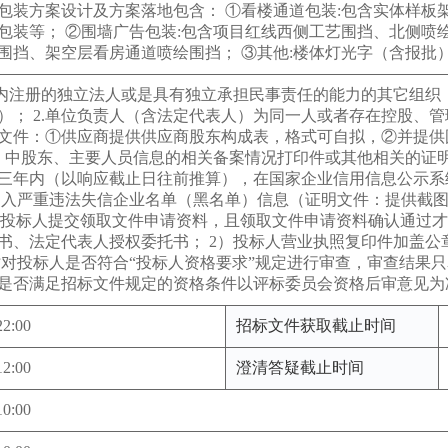
包装方案设计及方案落地包含： ①看楼通道包装:包含实体样板
包装等； ②围墙广告包装:包含项目红线西侧工艺围挡、北侧喷
围挡、架空层看房通道喷绘围挡； ③其他:楼体灯光字（含报批
境内注册的独立法人或是具有独立承担民事责任的能力的其它组
）； 2.单位负责人（含法定代表人）为同一人或者存在控股、
文件：①供应商提供供应商股东构成表，格式可自拟，②并提供国
ov.cn）中股东、主要人员信息的相关备案情况打印件或其他相关的
内（以响应截止日往前推算），在国家企业信用信息公示系统（网址：http://
列入严重违法失信企业名单（黑名单）信息（证明文件：提供截图等
-需要投标人提交领取文件申请资料，且领取文件申请资料确认通过才
书、法定代表人授权委托书； 2）投标人营业执照复印件加盖公
时对投标人是否符合“投标人资格要求”规定进行审查，审查结果
是否满足招标文件规定的资格条件以评标委员会资格后审意见为
22:00
招标文件获取截止时间
12:00
澄清答疑截止时间
10:00