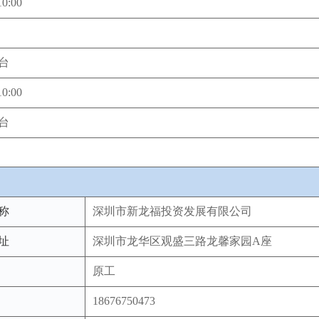
10:00
台
10:00
台
称
深圳市新龙福投资发展有限公司
址
深圳市龙华区观盛三路龙馨家园A座
原工
18676750473