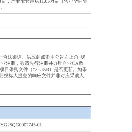
10万㎡，产业配套用房11.85万㎡（含小型商业
㎡。
文件的唯一合法渠道。供应商点击本公告右上角“我
企业注册，敬请先行注册并办理企业CA数
目采购文件（*.CGZB）是否更新。如果
若投标人提交的响应文件并非对应采购人
YG25QG0007745-01