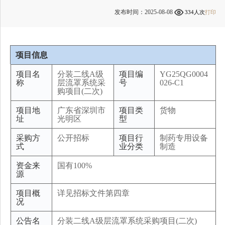
发布时间：2025-08-08
334
人次
打印
项目信息
项目名
分装二线A级
项目编
YG25QG0004
称
层流罩系统采
号
026-C1
购项目(二次)
项目地
广东省深圳市
项目类
货物
址
光明区
型
采购方
公开招标
项目行
制药专用设备
式
业分类
制造
资金来
国有100%
源
项目概
详见招标文件第四章
况
公告名
分装二线A级层流罩系统采购项目(二次)