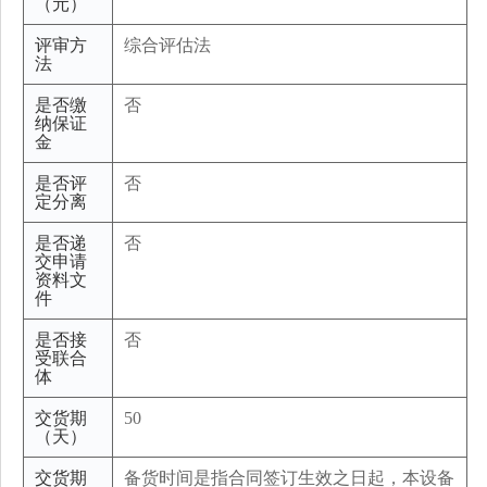
（元）
评审方
综合评估法
法
是否缴
否
纳保证
金
是否评
否
定分离
是否递
否
交申请
资料文
件
是否接
否
受联合
体
交货期
50
（天）
交货期
备货时间是指合同签订生效之日起，本设备