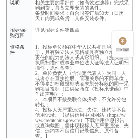
说明
相关主要的零部件（如高效过滤器）完成采
购到货，具备立即安装的条件。
备货时间要求：自合同签订后50天（日历
天）内完成备货，具备安装条件。
招标/采
详见招标文件第四章
购范围
资格条
1、投标单位须在中华人民共和国境内注
回到顶部
件
册，具有独立法人资格或具有独立承担民事
责任的能力的法人或其它组织。（提供营业
执照扫描件或事业单位法人证等法人证明扫
描件，原件备查）；
2、单位负责人（含法定代表人）为同一人
或者存在直接控股、管理关系的不同单位，
不得参加标段投标或者未划分标段的同一采
购项目投标（由供应商在《投标承诺函》中
作出声明）；
3、本项目不接受联合体投标，不允许分包
转包；
4、投标人无严重违法、失信、违约等不良
信用记录。【提供信用中国网站（https://w
ww.creditchina.gov.cn/）下载信用信息报告
或查询截图，需体现投标人无严重违法、失
信、违约等不良信用记录信息。原件备
查。】